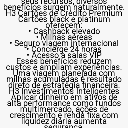
seus recursos, diversos
benefícios surgem naturalmente.
H3 Cartões de Crédito Premium
Cartões black e platinum
oferecem:
• Cashback elevado
• Milhas aéreas
• Seguro viagem internacional
• Concierge 24 horas
• Acesso a salas VIP
Esses benefícios reduzem
custos e ampliam experiências.
Uma viagem planejada com
milhas acumuladas é resultado
direto de estratégia financeira.
H3 Investimentos Inteligentes
Aplicar dinheiro em ativos de
alta performance como fundos
multimercado, ações de
crescimento e renda fixa com
liquidez diária aumenta
segurança.