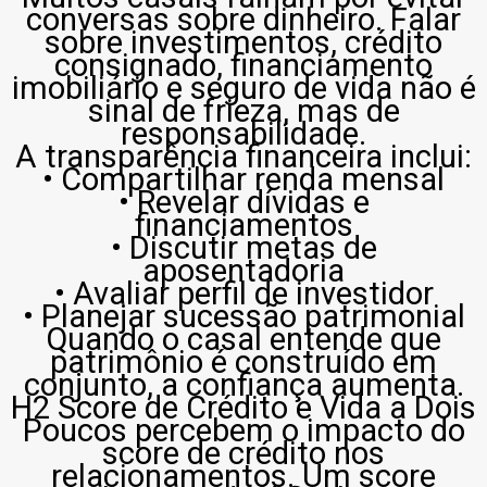
conversas sobre dinheiro. Falar
sobre investimentos, crédito
consignado, financiamento
imobiliário e seguro de vida não é
sinal de frieza, mas de
responsabilidade.
A transparência financeira inclui:
• Compartilhar renda mensal
• Revelar dívidas e
financiamentos
• Discutir metas de
aposentadoria
• Avaliar perfil de investidor
• Planejar sucessão patrimonial
Quando o casal entende que
patrimônio é construído em
conjunto, a confiança aumenta.
H2 Score de Crédito e Vida a Dois
Poucos percebem o impacto do
score de crédito nos
relacionamentos. Um score