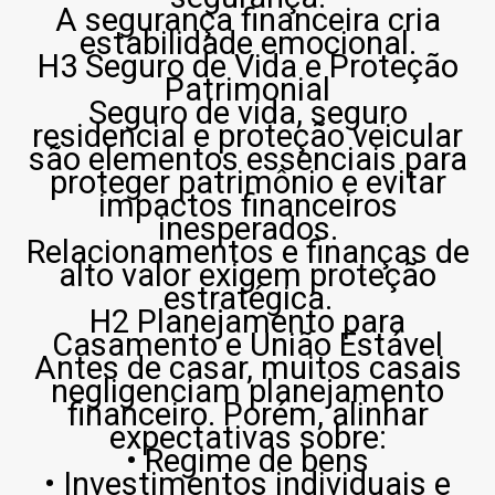
A segurança financeira cria
estabilidade emocional.
H3 Seguro de Vida e Proteção
Patrimonial
Seguro de vida, seguro
residencial e proteção veicular
são elementos essenciais para
proteger patrimônio e evitar
impactos financeiros
inesperados.
Relacionamentos e finanças de
alto valor exigem proteção
estratégica.
H2 Planejamento para
Casamento e União Estável
Antes de casar, muitos casais
negligenciam planejamento
financeiro. Porém, alinhar
expectativas sobre:
• Regime de bens
• Investimentos individuais e