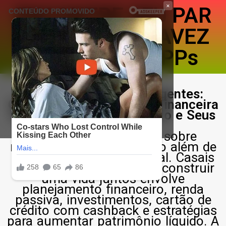
×
ENCONTRE SEU PAR
PERFEITO ATRAVEZ
DE NOSSOS APPs
Relacionamentos Inteligentes:
Como Amor e Educação Financeira
Aumentam Seu Patrimônio e Seus
Benefícios
No cenário atual, falar sobre
relacionamentos vai muito além de
compatibilidade emocional. Casais
modernos entendem que construir
uma vida juntos envolve
planejamento financeiro, renda
passiva, investimentos, cartão de
crédito com cashback e estratégias
para aumentar patrimônio líquido. A