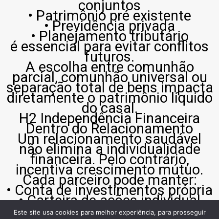
conjuntos
• Patrimônio pré existente
• Previdência privada
• Planejamento tributário
é essencial para evitar conflitos
futuros.
A escolha entre comunhão
parcial, comunhão universal ou
separação total de bens impacta
diretamente o patrimônio líquido
do casal.
H2 Independência Financeira
Dentro do Relacionamento
Um relacionamento saudável
não elimina a individualidade
financeira. Pelo contrário,
incentiva crescimento mútuo.
Cada parceiro pode manter:
• Conta de investimentos própria
• Carteira de ações individual
• Metas pessoais de renda extra
Este site usa cookies para melhor experiência, para prosseguir