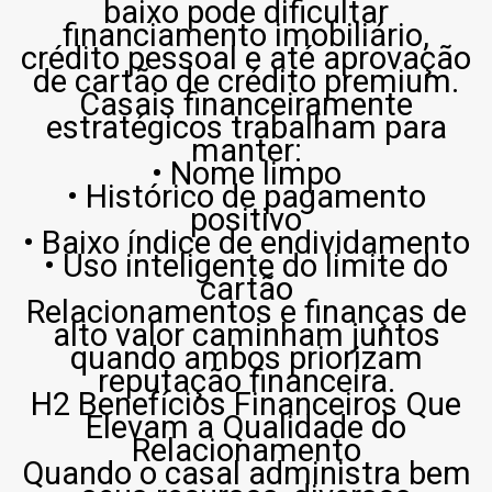
baixo pode dificultar
financiamento imobiliário,
crédito pessoal e até aprovação
de cartão de crédito premium.
Casais financeiramente
estratégicos trabalham para
manter:
• Nome limpo
• Histórico de pagamento
positivo
• Baixo índice de endividamento
• Uso inteligente do limite do
cartão
Relacionamentos e finanças de
alto valor caminham juntos
quando ambos priorizam
reputação financeira.
H2 Benefícios Financeiros Que
Elevam a Qualidade do
Relacionamento
Quando o casal administra bem