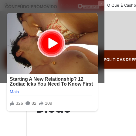
×
O Que É Cashb
terça-feira, agosto 4 2026
Notícias de Última Hora
FINANÇAS
POLITICAS DE P
Início
/
Dicas
Dicas