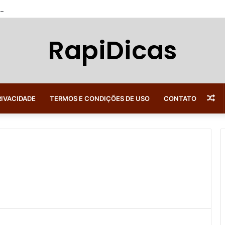
ack e Como Receber Dinheiro de Volta em Todas as Compras
RapiDicas
Ar
RIVACIDADE
TERMOS E CONDIÇÕES DE USO
CONTATO
al