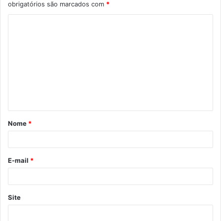
obrigatórios são marcados com
*
C
o
m
e
n
t
á
Nome
*
r
i
o
E-mail
*
*
Site