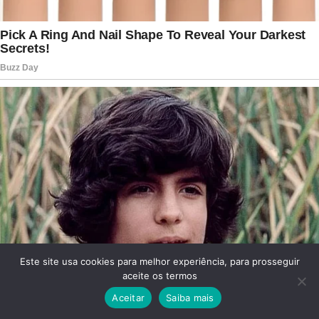
Este site usa cookies para melhor experiência, para prosseguir
aceite os termos
Aceitar
Saiba mais
Facebook
Twitter
WhatsApp
Telegram
Viber