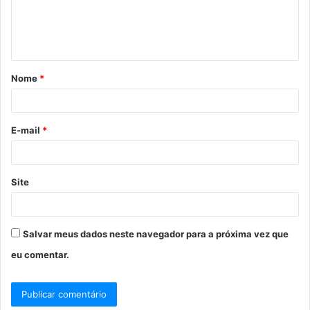
n
t
á
Nome
*
r
i
o
E-mail
*
*
Site
Salvar meus dados neste navegador para a próxima vez que
eu comentar.