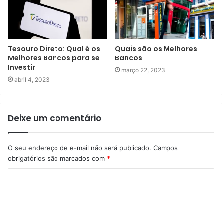
Tesouro Direto: Qual é os
Quais são os Melhores
Melhores Bancos para se
Bancos
Investir
março 22, 2023
abril 4, 2023
Deixe um comentário
O seu endereço de e-mail não será publicado.
Campos
obrigatórios são marcados com
*
C
o
m
e