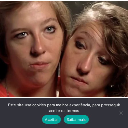
Este site usa cookies para melhor experiência, para prosseguir
aceite os termos
Aceitar
Saiba mais
Facebook
Twitter
WhatsApp
Telegram
Viber