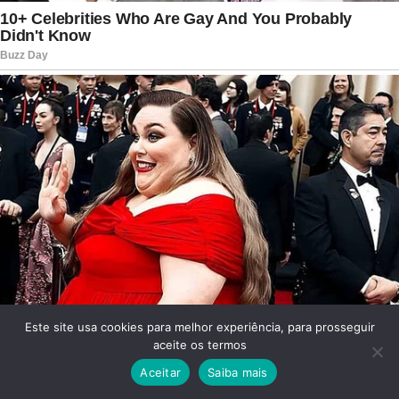
Este site usa cookies para melhor experiência, para prosseguir
aceite os termos
Aceitar
Saiba mais
Facebook
Twitter
WhatsApp
Telegram
Viber