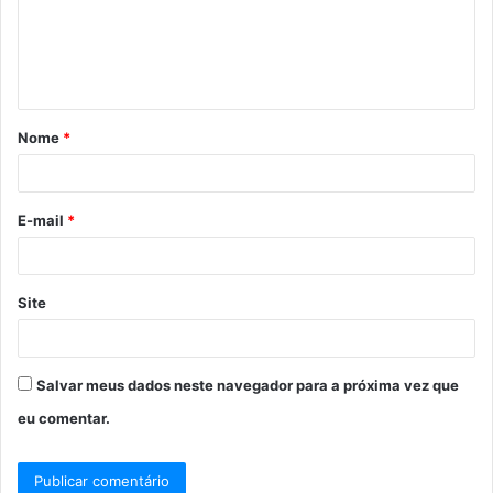
e
n
t
á
Nome
*
r
i
o
E-mail
*
*
Site
Salvar meus dados neste navegador para a próxima vez que
eu comentar.