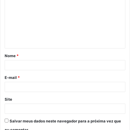
o
m
e
n
t
á
Nome
*
r
i
o
E-mail
*
*
Site
Salvar meus dados neste navegador para a próxima vez que
eu comentar.