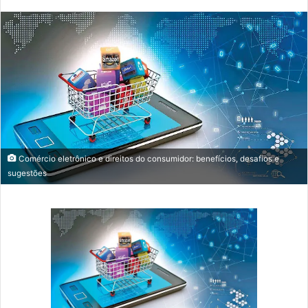
mail
Comércio eletrônico e direitos do consumidor: benefícios, desafios e
sugestões