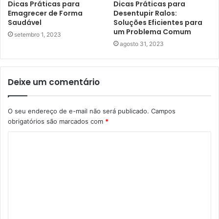
Dicas Práticas para
Dicas Práticas para
Emagrecer de Forma
Desentupir Ralos:
Saudável
Soluções Eficientes para
um Problema Comum
setembro 1, 2023
agosto 31, 2023
Deixe um comentário
O seu endereço de e-mail não será publicado.
Campos
obrigatórios são marcados com
*
C
o
m
e
n
t