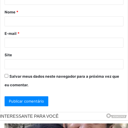
á
Nome
*
r
i
o
E-mail
*
*
Site
Salvar meus dados neste navegador para a próxima vez que
eu comentar.