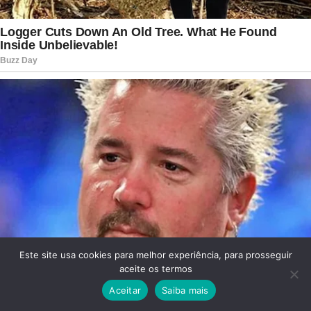
Este site usa cookies para melhor experiência, para prosseguir
aceite os termos
Aceitar
Saiba mais
Facebook
Twitter
WhatsApp
Telegram
Viber