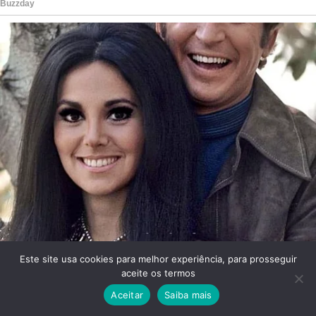
Este site usa cookies para melhor experiência, para prosseguir
aceite os termos
Aceitar
Saiba mais
Facebook
Twitter
WhatsApp
Telegram
Viber