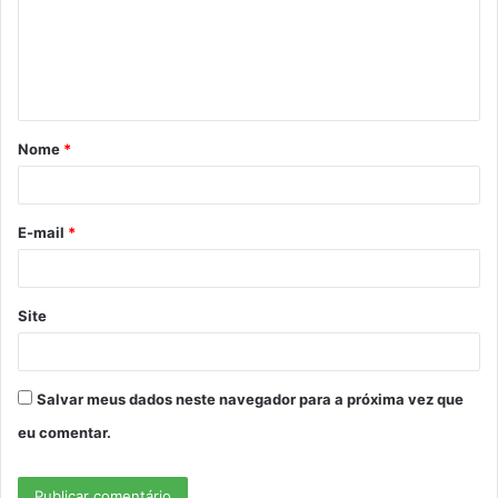
e
n
t
á
Nome
*
r
i
o
E-mail
*
*
Site
Salvar meus dados neste navegador para a próxima vez que
eu comentar.