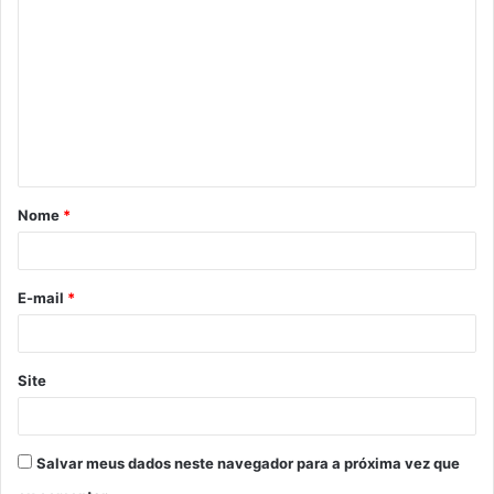
o
m
e
n
t
á
Nome
*
r
i
o
E-mail
*
*
Site
Salvar meus dados neste navegador para a próxima vez que