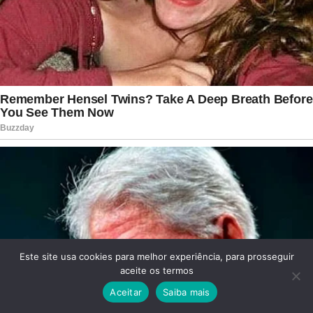
Este site usa cookies para melhor experiência, para prosseguir
aceite os termos
Aceitar
Saiba mais
Facebook
Twitter
WhatsApp
Telegram
Viber