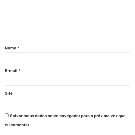
m
e
n
t
á
Nome
*
r
i
o
E-mail
*
*
Site
Salvar meus dados neste navegador para a próxima vez que
eu comentar.