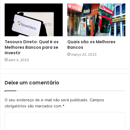
Tesouro Direto: Qual é os
Quais são os Melhores
Melhores Bancos para se
Bancos
Investir
março 22, 2023
abril 4, 2023
Deixe um comentário
O seu endereço de e-mail não será publicado.
Campos
obrigatórios são marcados com
*
C
o