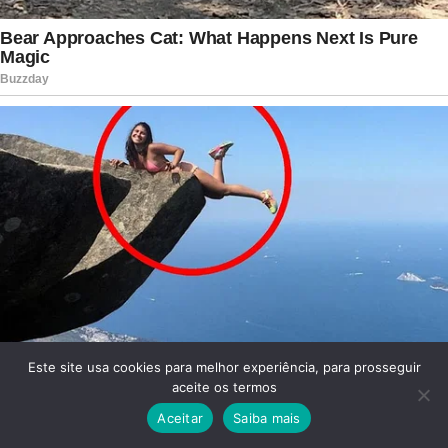
Este site usa cookies para melhor experiência, para prosseguir
aceite os termos
Aceitar
Saiba mais
Facebook
Twitter
WhatsApp
Telegram
Viber