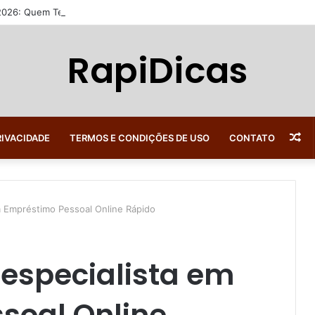
 2026: Quem Tem Direito, Quanto Recebe e Como Consultar
RapiDicas
Ar
RIVACIDADE
TERMOS E CONDIÇÕES DE USO
CONTATO
al
m Empréstimo Pessoal Online Rápido
 especialista em
soal Online