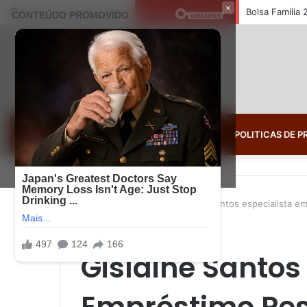
×
Bolsa Família
quarta-feira, agosto 5 2026
Notícias de Última Hora
FINANÇAS
POLITICAS DE P
Início
/
Benefícios
/
Gislaine Santos especialista e
Benefícios
Empréstimo
Gislaine Santos
Empréstimo Pes