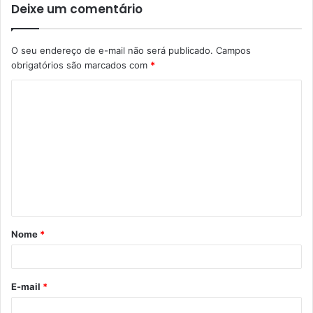
Deixe um comentário
O seu endereço de e-mail não será publicado.
Campos
obrigatórios são marcados com
*
C
o
m
e
n
t
á
Nome
*
r
i
o
E-mail
*
*