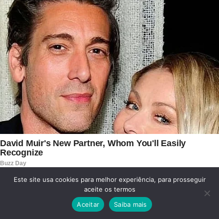
Este site usa cookies para melhor experiência, para prosseguir
aceite os termos
Aceitar
Saiba mais
Facebook
Twitter
WhatsApp
Telegram
Viber