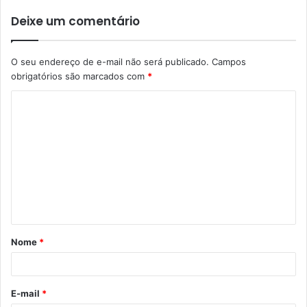
Deixe um comentário
O seu endereço de e-mail não será publicado.
Campos
obrigatórios são marcados com
*
C
o
m
e
n
t
á
Nome
*
r
i
o
E-mail
*
*