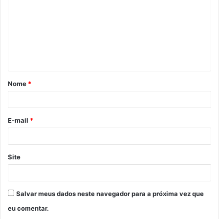
m
e
n
t
á
Nome
*
r
i
o
E-mail
*
*
Site
Salvar meus dados neste navegador para a próxima vez que
eu comentar.