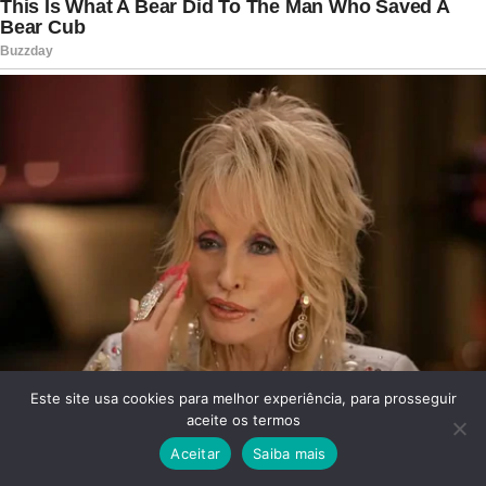
Este site usa cookies para melhor experiência, para prosseguir
aceite os termos
Aceitar
Saiba mais
Facebook
Twitter
WhatsApp
Telegram
Viber