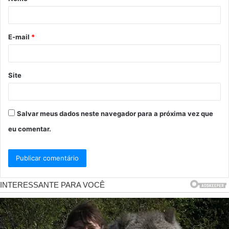
r
i
o
E-mail
*
*
Site
Salvar meus dados neste navegador para a próxima vez que
eu comentar.