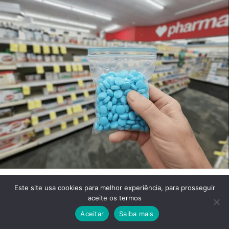
Este site usa cookies para melhor experiência, para prosseguir
aceite os termos
Aceitar
Saiba mais
Facebook
Twitter
WhatsApp
Telegram
Viber