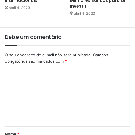
Internacionais
Melhores Bancos para se
Investir
abril 4, 2023
abril 4, 2023
Deixe um comentário
O seu endereço de e-mail não será publicado.
Campos
obrigatórios são marcados com
*
C
o
m
e
n
t
á
Nome
*