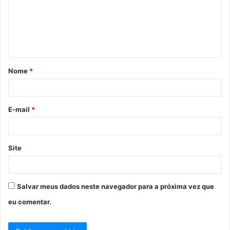
e
n
t
á
Nome
*
r
i
o
E-mail
*
*
Site
Salvar meus dados neste navegador para a próxima vez que
eu comentar.