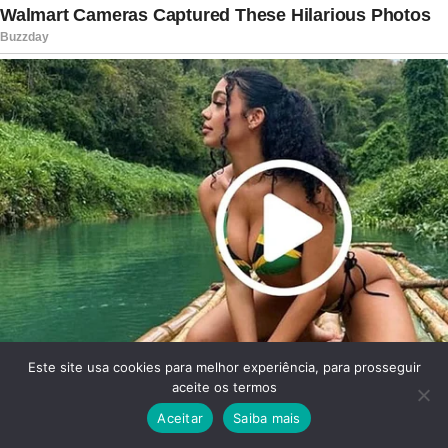
Este site usa cookies para melhor experiência, para prosseguir
aceite os termos
Aceitar
Saiba mais
Facebook
Twitter
WhatsApp
Telegram
Viber