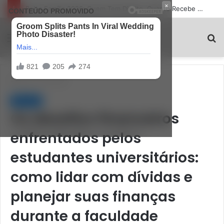
×
O Que É Cashback e Como Receber Dinheiro de Volta em Todas as Compras
RapiDicas
Menu
P
p
Início
/
Finanças
Finanças
Os desafios financeiros
enfrentados pelos
estudantes universitários:
como lidar com dívidas e
planejar suas finanças
durante a faculdade