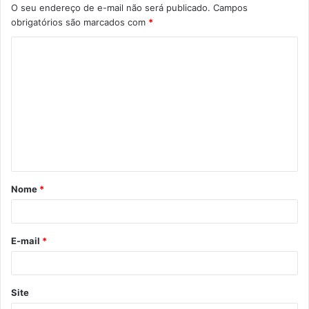
O seu endereço de e-mail não será publicado.
Campos
obrigatórios são marcados com
*
C
o
m
e
n
t
á
Nome
*
r
i
o
E-mail
*
*
Site