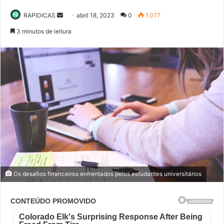
Mande
RAPIDICAS
abril 18, 2023
0
1.077
um
3 minutos de leitura
e-
mail
Os desafios financeiros enfrentados pelos estudantes universitários