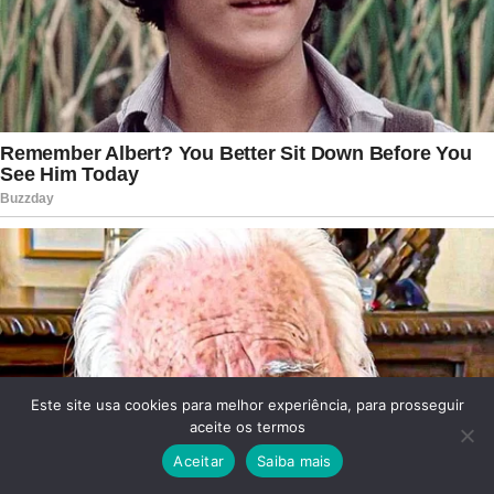
Este site usa cookies para melhor experiência, para prosseguir
aceite os termos
Aceitar
Saiba mais
Facebook
Twitter
WhatsApp
Telegram
Viber