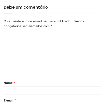
Deixe um comentário
O seu endereço de e-mail não será publicado.
Campos
obrigatórios são marcados com
*
C
o
m
e
n
t
á
Nome
*
r
i
o
E-mail
*
*