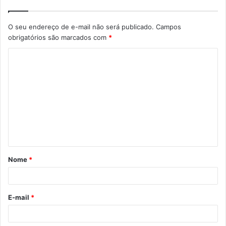
O seu endereço de e-mail não será publicado.
Campos
obrigatórios são marcados com
*
C
o
m
e
n
t
á
Nome
*
r
i
o
E-mail
*
*