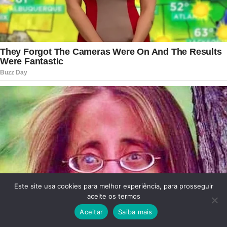
Este site usa cookies para melhor experiência, para prosseguir
aceite os termos
Aceitar
Saiba mais
Facebook
Twitter
WhatsApp
Telegram
Viber