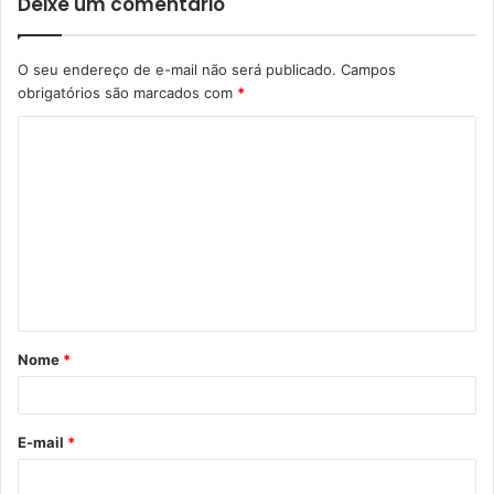
Deixe um comentário
O seu endereço de e-mail não será publicado.
Campos
obrigatórios são marcados com
*
C
o
m
e
n
t
á
Nome
*
r
i
o
E-mail
*
*