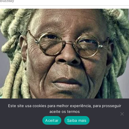
Este site usa cookies para melhor experiência, para prosseguir
aceite os termos
Aceitar
Saiba mais
Facebook
Twitter
WhatsApp
Telegram
Viber