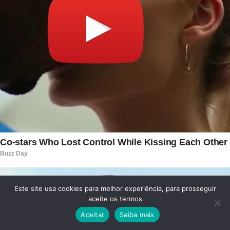
Este site usa cookies para melhor experiência, para prosseguir
aceite os termos
Aceitar
Saiba mais
Facebook
Twitter
WhatsApp
Telegram
Viber