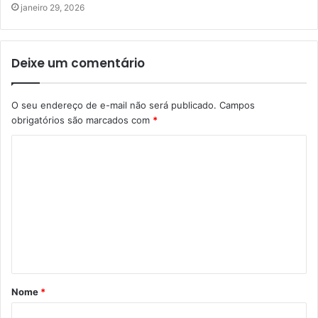
janeiro 29, 2026
Deixe um comentário
O seu endereço de e-mail não será publicado.
Campos
obrigatórios são marcados com
*
C
o
m
e
n
t
á
Nome
*
r
i