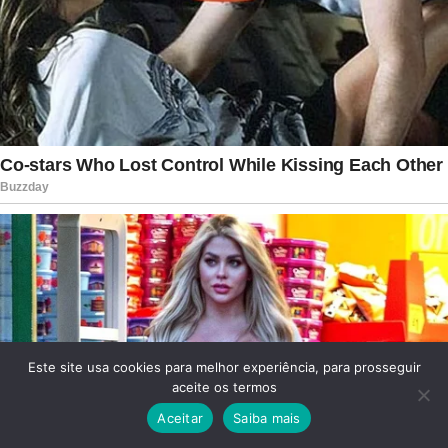
Este site usa cookies para melhor experiência, para prosseguir
aceite os termos
Aceitar
Saiba mais
Facebook
Twitter
WhatsApp
Telegram
Viber