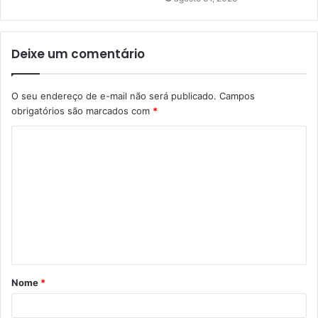
Deixe um comentário
O seu endereço de e-mail não será publicado.
Campos
obrigatórios são marcados com
*
C
o
m
e
n
t
á
Nome
*
r
i