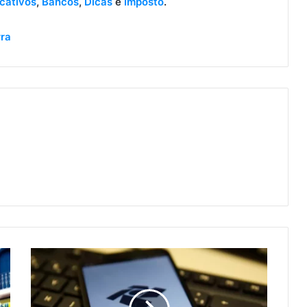
icativos
,
Bancos
,
Dicas
e
Imposto
.
rra