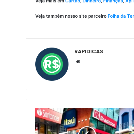
Veja mais em
Cartão
,
Dinheiro
,
Finanças
,
Apl
Veja também nosso site parceiro
Folha da Te
RAPIDICAS
Website