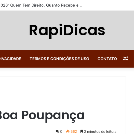
 2026: Quem Tem Direito, Quanto Recebe e Como Consultar
RapiDicas
Ar
RIVACIDADE
TERMOS E CONDIÇÕES DE USO
CONTATO
al
Boa Poupança
0
562
2 minutos de leitura