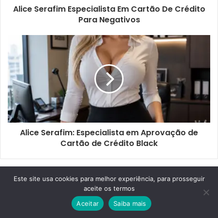
Alice Serafim Especialista Em Cartão De Crédito
Para Negativos
Alice Serafim: Especialista em Aprovação de
Cartão de Crédito Black
Este site usa cookies para melhor experiência, para prosseguir
Artigos relacionados
aceite os termos
Aceitar
Saiba mais
Facebook
Twitter
WhatsApp
Telegram
Viber