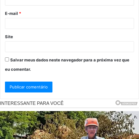
i
o
E-mail
*
*
Site
Salvar meus dados neste navegador para a próxima vez que
eu comentar.