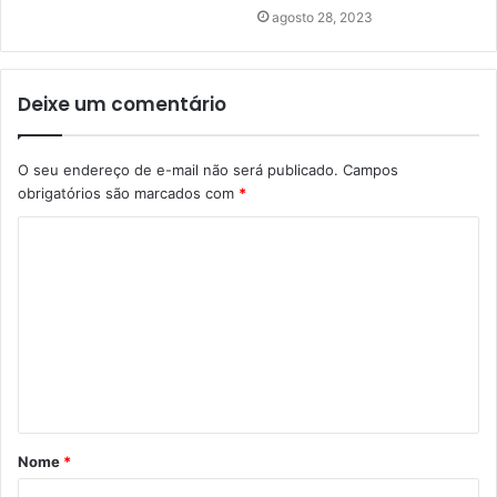
agosto 28, 2023
Deixe um comentário
O seu endereço de e-mail não será publicado.
Campos
obrigatórios são marcados com
*
C
o
m
e
n
t
á
Nome
*
r