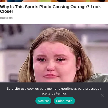
Este site usa cookies para melhor experiência, para prosseguir
aceite os termos
Aceitar
Saiba mais
Facebook
Twitter
WhatsApp
Telegram
Viber