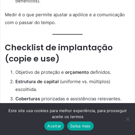
benefícios).
Medir é o que permite ajustar a apólice e a comunicação
com o passar do tempo.
Checklist de implantação
(copie e use)
Objetivo de proteção e
orçamento
definidos.
Estrutura de capital
(uniforme vs. múltiplos)
escolhida.
Coberturas
priorizadas e assistências relevantes.
Regras de elegibilidade
e movimentação com a folha.
Este site usa cookies para melhor experiência, para prosseguir
aceite os termos
Base de vidas
completa (dados e beneficiários).
Aceitar
Saiba mais
Comparativo de propostas
padronizado.
Facebook
Twitter
WhatsApp
Telegram
Viber