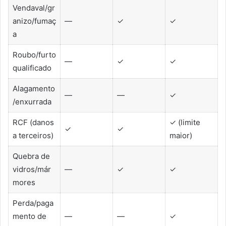
Vendaval/gr
anizo/fumaç
—
✓
✓
a
Roubo/furto
—
✓
✓
qualificado
Alagamento
—
—
✓
/enxurrada
RCF (danos
✓ (limite
✓
✓
a terceiros)
maior)
Quebra de
vidros/már
—
✓
✓
mores
Perda/paga
mento de
—
—
✓