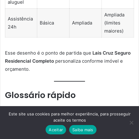
aluguel
Ampliada
Assistência
Básica
Ampliada
(limites
24h
maiores)
Esse desenho é o ponto de partida que
Lais Cruz Seguro
Residencial Completo
personaliza conforme imóvel e
orçamento.
Glossário rápido
Capital segurado (CS)
: limite máximo de indenização
Este site usa cookies para melhor experiência, para prosseguir
por cobertura.
aceite os termos
Franquia
: parcela do dano paga pelo segurado.
Aceitar
Saiba mais
Risco nomeado
: evento específico descrito na
Facebook
Twitter
WhatsApp
Telegram
Viber