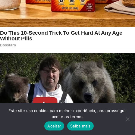
Este site usa cookies para melhor experiência, para prosseguir
aceite os termos
Aceitar
Saiba mais
Facebook
Twitter
WhatsApp
Telegram
Viber