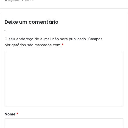
Deixe um comentário
O seu endereço de e-mail não será publicado.
Campos
obrigatórios são marcados com
*
C
o
m
e
n
t
á
Nome
*
r
i