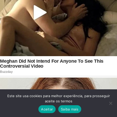
Este site usa cookies para melhor experiência, para prosseguir
aceite os termos
Aceitar
Saiba mais
Facebook
Twitter
WhatsApp
Telegram
Viber