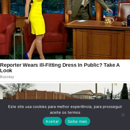
Este site usa cookies para melhor experiência, para prosseguir
aceite os termos
Aceitar
Saiba mais
Facebook
Twitter
WhatsApp
Telegram
Viber