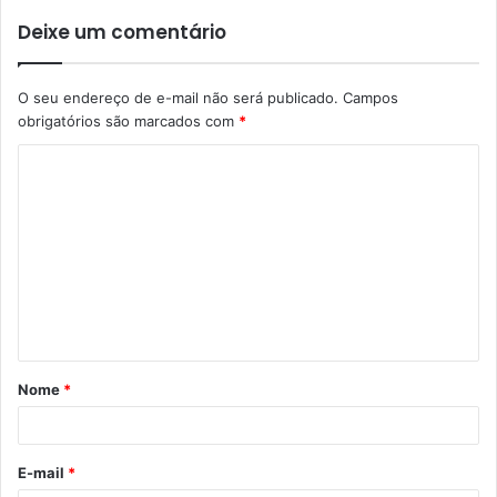
Deixe um comentário
O seu endereço de e-mail não será publicado.
Campos
obrigatórios são marcados com
*
C
o
m
e
n
t
á
Nome
*
r
i
o
E-mail
*
*