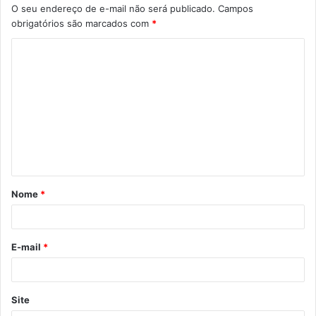
O seu endereço de e-mail não será publicado.
Campos
obrigatórios são marcados com
*
C
o
m
e
n
t
á
Nome
*
r
i
o
E-mail
*
*
Site