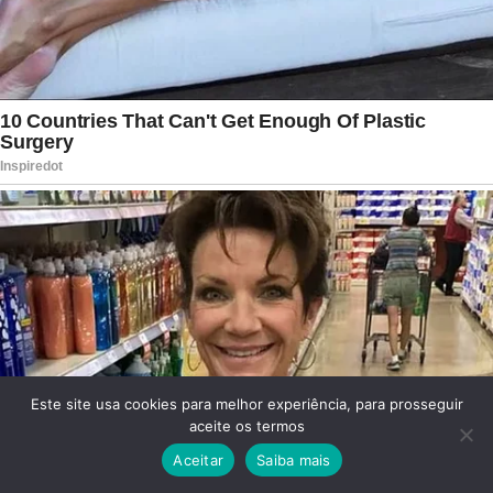
Este site usa cookies para melhor experiência, para prosseguir
aceite os termos
Aceitar
Saiba mais
Facebook
Twitter
WhatsApp
Telegram
Viber