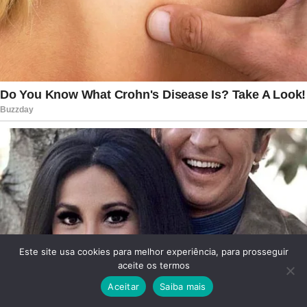
Este site usa cookies para melhor experiência, para prosseguir
aceite os termos
Aceitar
Saiba mais
Facebook
Twitter
WhatsApp
Telegram
Viber