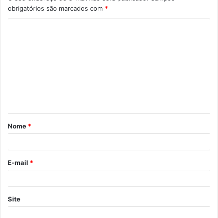
obrigatórios são marcados com
*
C
o
m
e
n
t
á
Nome
*
r
i
o
E-mail
*
*
Site