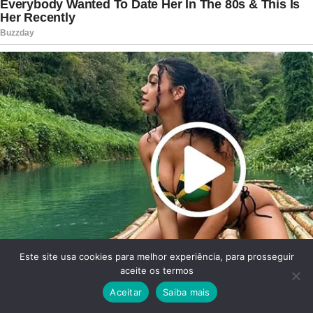
Este site usa cookies para melhor experiência, para prosseguir
aceite os termos
Aceitar
Saiba mais
Facebook
Twitter
WhatsApp
Telegram
Viber