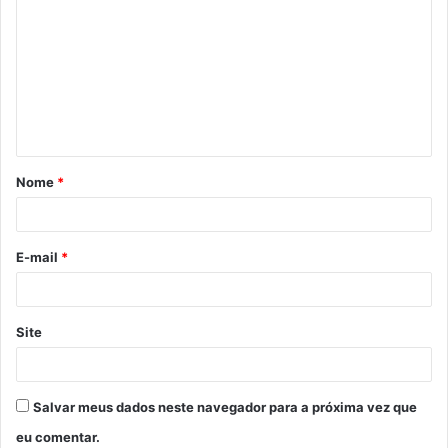
o
m
e
n
t
á
Nome
*
r
i
o
E-mail
*
*
Site
Salvar meus dados neste navegador para a próxima vez que
eu comentar.