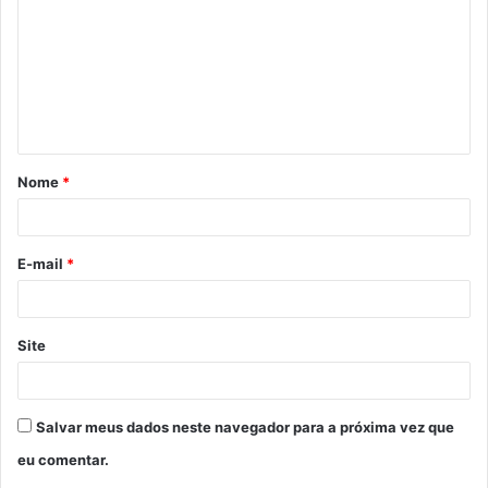
m
e
n
t
á
Nome
*
r
i
o
E-mail
*
*
Site
Salvar meus dados neste navegador para a próxima vez que
eu comentar.