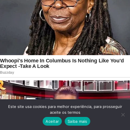
Este site usa cookies para melhor experiência, para prosseguir
aceite os termos
Aceitar
Saiba mais
Facebook
Twitter
WhatsApp
Telegram
Viber