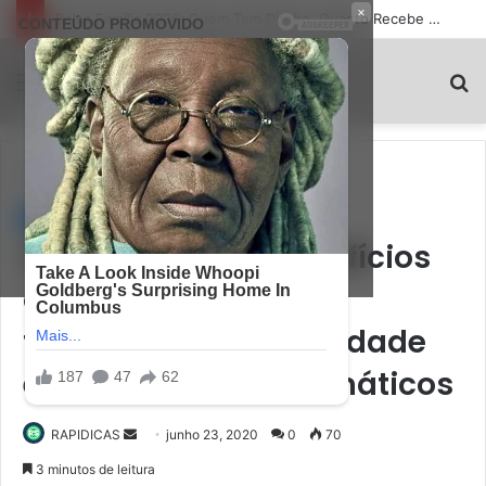
×
O Que É Cashback e Como Receber Dinheiro de Volta em Todas as Compras
RapiDicas
Menu
P
p
Início
/
Saúde
Saúde
Os benefícios e malefícios
da triagem para
transtornos de ansiedade
em adultos assintomáticos
Mande
RAPIDICAS
junho 23, 2020
0
70
um
3 minutos de leitura
e-