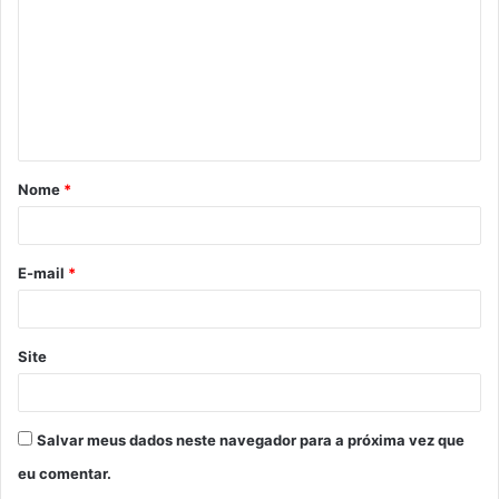
m
e
n
t
á
Nome
*
r
i
o
E-mail
*
*
Site
Salvar meus dados neste navegador para a próxima vez que
eu comentar.