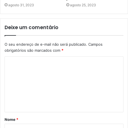
agosto 31, 2023
agosto 25, 2023
Deixe um comentário
O seu endereço de e-mail não será publicado.
Campos
obrigatórios são marcados com
*
C
o
m
e
n
t
á
Nome
*
r