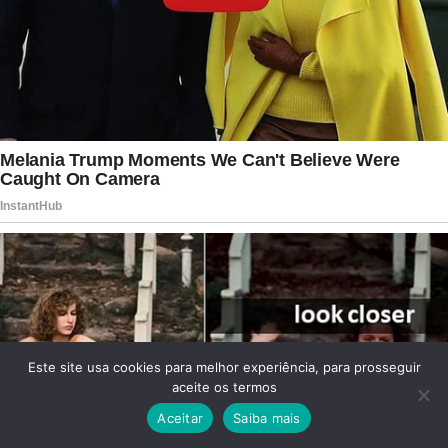
Este site usa cookies para melhor experiência, para prosseguir
aceite os termos
Aceitar
Saiba mais
Facebook
Twitter
WhatsApp
Telegram
Viber