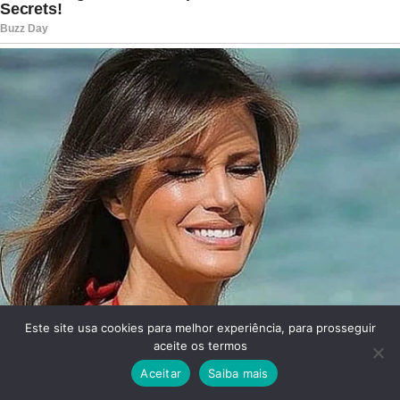
Este site usa cookies para melhor experiência, para prosseguir
aceite os termos
Aceitar
Saiba mais
Facebook
Twitter
WhatsApp
Telegram
Viber