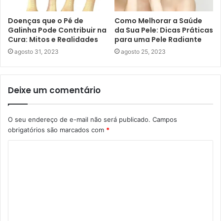
Doenças que o Pé de
Como Melhorar a Saúde
Galinha Pode Contribuir na
da Sua Pele: Dicas Práticas
Cura: Mitos e Realidades
para uma Pele Radiante
agosto 31, 2023
agosto 25, 2023
Deixe um comentário
O seu endereço de e-mail não será publicado.
Campos
obrigatórios são marcados com
*
C
o
m
e
n