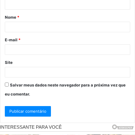
t
á
Nome
*
r
i
o
E-mail
*
*
Site
Salvar meus dados neste navegador para a próxima vez que
eu comentar.